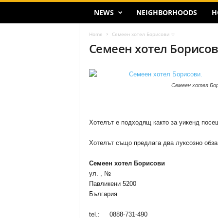
NEWS
NEIGHBORHOODS
H
Home
Семеен хотел Борисови ☆
Семеен хотел Борисо
Семеен хотел Бор
Хотелът е подходящ както за уикенд посеще
Хотелът също предлага два луксозно обза
Семеен хотел Борисови
ул. , №
Павликени 5200
България
tel.: 0888-731-490