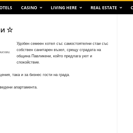
OTELS
CASINO
LIVING HERE
REAL ESTATE
C
ви ☆
Удобен семеен хотел със самостоятелни стаи със
собствен санитарен възел, срещу сградата на
исови.
община Павликени, който предлага уют и
спокойствие.
ния, така и за бизнес гости на града.
ведени апартамента.