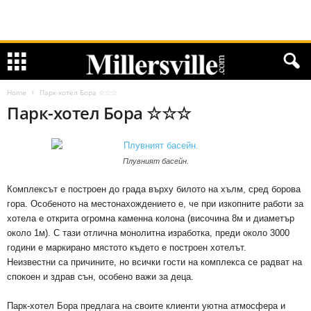
Home
Парк-хотел Бора ☆☆☆
Парк-хотел Бора ☆☆☆
Плувният басейн.
Комплексът е построен до града върху билото на хълм, сред борова
гора. Особеното на местонахождението е, че при изкопните работи за
хотела е открита огромна каменна колона (височина 8м и диаметър
около 1м). С тази отлична монолитна изработка, преди около 3000
години е маркирано мястото където е построен хотелът.
Неизвестни са причините, но всички гости на комплекса се радват на
спокоен и здрав сън, особено важи за деца.
Парк-хотел Бора предлага на своите клиенти уютна атмосфера и