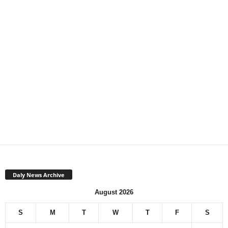
Daly News Archive
August 2026
S
M
T
W
T
F
S