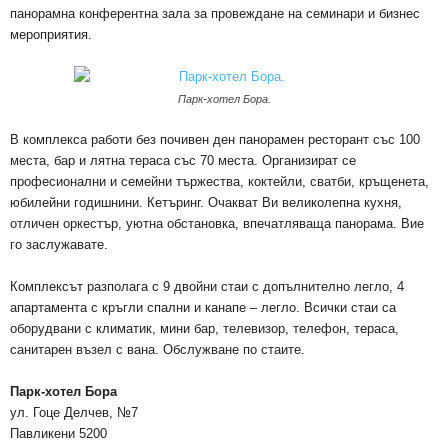
панорамна конферентна зала за провеждане на семинари и бизнес
мероприятия.
Парк-хотел Бора.
В комплекса работи без почивен ден панорамен ресторант със 100
места, бар и лятна тераса със 70 места. Организират се
професионални и семейни тържества, коктейли, сватби, кръщенета,
юбилейни годишнини. Кетъринг. Очакват Ви великолепна кухня,
отличен оркестър, уютна обстановка, впечатляваща панорама. Вие
го заслужавате.
Комплексът разполага с 9 двойни стаи с допълнително легло, 4
апартамента с кръгли спални и канапе – легло. Всички стаи са
оборудвани с климатик, мини бар, телевизор, телефон, тераса,
санитарен възел с вана. Обслужване по стаите.
Парк-хотел Бора
ул. Гоце Делчев, №7
Павликени 5200