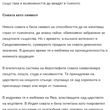
също така и възможността да виждат в тъмното.
Совата като символ
Някога совата е била символ на способността да не изпитваш
страх от тъмнината, да знаеш тайни, обикновено забранени за
смъртните същества. Но с времето, в късната античност и
Средновековието, суеверието придало на совата демонично
значение. В днешно време тя е емблема на проницателността и
книжната ерудиция.
В египетската система на йероглифите совата символизира
смъртта, нощта, студа и пасивността. Тя принадлежи на
царството на нощното слънце, спускащо се зад хоризонта и
пресичащо езеро или море от тъмнина.
В индуизма тя е емблема на Яма, властващите над царството
на мъртвите. В Индия совата е била почитана като покровител
на нощта и посланик от задгробния свят, призван да изпраща