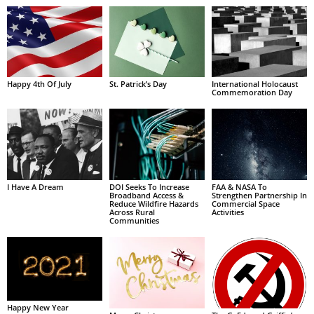
Happy 4th Of July
St. Patrick’s Day
International Holocaust
Commemoration Day
I Have A Dream
DOI Seeks To Increase
FAA & NASA To
Broadband Access &
Strengthen Partnership In
Reduce Wildfire Hazards
Commercial Space
Across Rural
Activities
Communities
Happy New Year