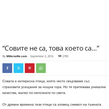
“Совите не са, това което са…”
By
Millersville.com
-
September 2, 2016
2783
Совата е интересна птица, която често свързваме със
страховити усещания за нощна гора. Но тя притежава уникални
качества, малко по-непознати по света.
От древни времена тези птици са зловещ символ на тъмната