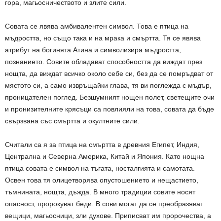
гора, магьосничеството и злите сили.
Совата се явява амбивалентен символ. Това е птица на
мъдростта, но също така и на мрака и смъртта. Тя се явява
атрибут на богинята Атина и символизира мъдростта,
познанието. Совите обладават способността да виждат през
нощта, да виждат всичко около себе си, без да се помръдват от
мястото си, а само извръщайки глава, тя ви поглежда с мъдър,
проницателен поглед. Безшумният нощен полет, светещите очи
и пронизителните крясъци са повлияли на това, совата да бъде
свързвана със смъртта и окултните сили.
Считали са я за птица на смъртта в древния Египет, Индия,
Централна и Северна Америка, Китай и Япония. Като нощна
птица совата е символ на тъгата, носталгията и самотата.
Освен това тя олицетворява опустошението и нещастието,
тъмнината, нощта, дъжда. В много традиции совите носят
опасност, пророкуват беди. В сови могат да се преобразяват
вещици, магьосници, зли духове. Приписват им пророчества, а