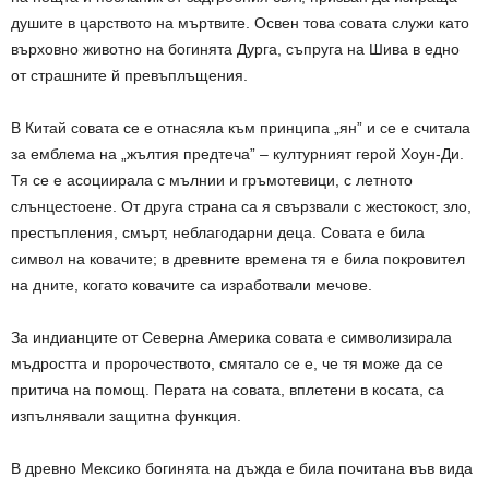
душите в царството на мъртвите. Освен това совата служи като
върховно животно на богинята Дурга, съпруга на Шива в едно
от страшните й превъплъщения.
В Китай совата се е отнасяла към принципа „ян” и се е считала
за емблема на „жълтия предтеча” – културният герой Хоун-Ди.
Тя се е асоциирала с мълнии и гръмотевици, с летното
слънцестоене. От друга страна са я свързвали с жестокост, зло,
престъпления, смърт, неблагодарни деца. Совата е била
символ на ковачите; в древните времена тя е била покровител
на дните, когато ковачите са изработвали мечове.
За индианците от Северна Америка совата е символизирала
мъдростта и пророчеството, смятало се е, че тя може да се
притича на помощ. Перата на совата, вплетени в косата, са
изпълнявали защитна функция.
В древно Мексико богинята на дъжда е била почитана във вида