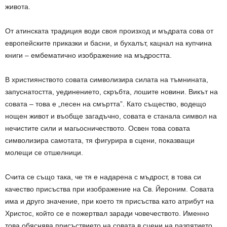
живота.
От атинската традиция води своя произход и мъдрата сова от
европейските приказки и басни, и бухалът, кацнал на купчина
книги – ембематично изображение на мъдростта.
В християнството совата символизира силата на тъмнината,
запуснатостта, уединението, скръбта, лошите новини. Викът на
совата – това е „песен на смъртта”. Като същество, водещо
нощен живот и въобще загадъчно, совата е станала символ на
нечистите сили и магьосничеството. Освен това совата
символизира самотата, тя фигурира в сцени, показващи
молещи се отшелници.
Счита се също така, че тя е надарена с мъдрост, в това си
качество присъства при изображение на Св. Йероним. Совата
има и друго значение, при което тя присъства като атрибут на
Христос, който се е пожертвал заради човечеството. Именно
това обяснява присъствието на совата в сцени на разпятието.