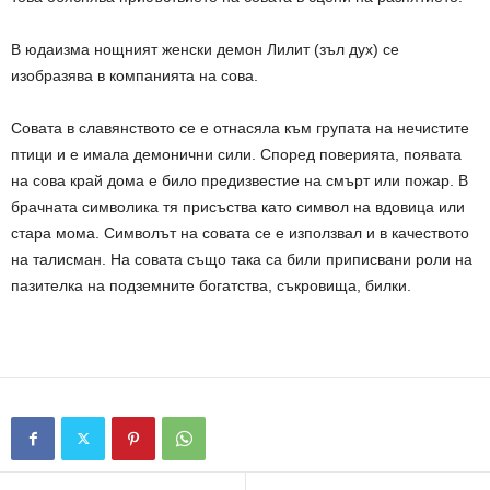
В юдаизма нощният женски демон Лилит (зъл дух) се
изобразява в компанията на сова.
Совата в славянството се е отнасяла към групата на нечистите
птици и е имала демонични сили. Според поверията, появата
на сова край дома е било предизвестие на смърт или пожар. В
брачната символика тя присъства като символ на вдовица или
стара мома. Символът на совата се е използвал и в качеството
на талисман. На совата също така са били приписвани роли на
пазителка на подземните богатства, съкровища, билки.