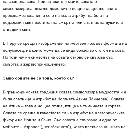
на свещена сова. При ацтеките и маите совата е
символизирала някакво демонично нощно същество, злите
предзнамезнования и се е явявала атрибут на бога на
подземния свят, вестител на смъртта или спътник на душите в
отвъдния свят.
В Перу се срещат изображения на жертвен нож във формата на
полумесец, на който може да се види божество с клюн на сова.
По този начин символът на совата отново се свързва със
смъртта и жертвоприношението.
Защо совите не са това, което са?
В гръцко-римската традиция совата символизира мъдростта и е
била спътница и атрибут на богинята Атина (Минерва). Совата
на Атина – това е нощна птица, птица на тъмнината и гората.
Совата се среща в качеството си на атрибут на алегорическите
фигури на Нощта и Съня. Със совата е свързана и една от
мойрите – Атропос („неизбежната”), която прекъсва нишката на