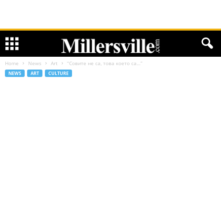
Home
News
Art
“Совите не са, това което са…”
NEWS
ART
CULTURE