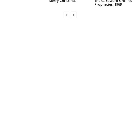
Merry Christmas
The G. Edward Griffin’s
Prophecies: 1969